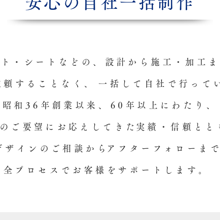
安心の自社一括制作
ント・シートなどの、
設計から施工・加工ま
依頼することなく、
一括して自社で行って
昭和36年創業以来、
60年以上にわたり、
のご要望にお応えしてきた
実績・信頼とと
デザインのご相談から
アフターフォローま
全プロセスでお客様を
サポートします。