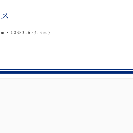
ース
ｍ・12畳3.6×5.4ｍ）