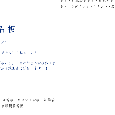
ント・駐車場テント・倉庫テン
ト・パナグラフィックテント・
看板
ップ！
ージをつけられることも
「あっ！」と目に留まる看板作りを
作から施工まで行ないます！！
ール看板・スタンド看板・電飾看
・各種規格看板