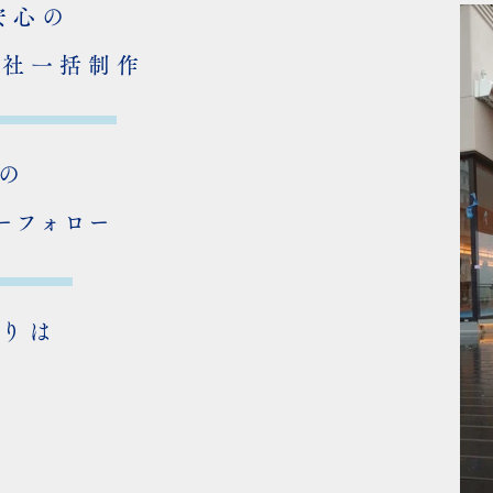
安心の
自社一括制作
の
ーフォロー
りは