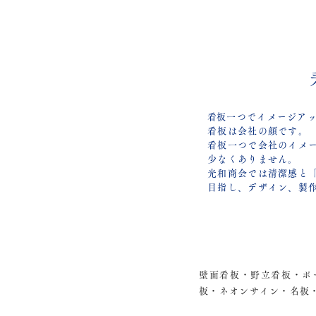
​看板一つでイメージア
看板は会社の顔です。
看板一つで会社のイメ
少なくありません。
光和商会では清潔感と
目指し、デザイン、製
壁面看板・野立看板・ポ
板・
ネオンサイン・名板