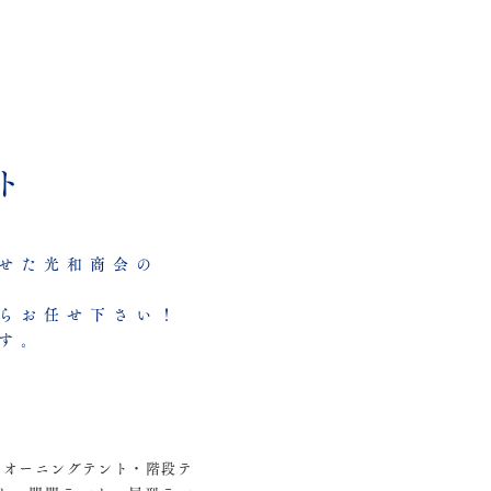
ト
せた光和商会の
らお任せ下さい！
す。
・オーニングテント・階段テ